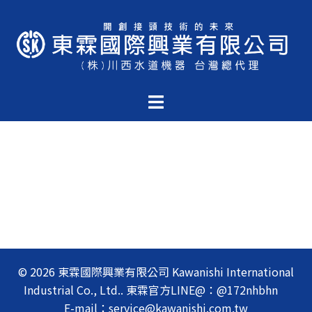
跳
至
主
要
內
Toggle
容
menu
© 2026 東霖國際興業有限公司 Kawanishi International
Industrial Co., Ltd.. 東霖官方LINE@：@172nhbhn
E-mail：service@kawanishi.com.tw