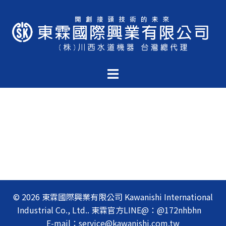
跳
至
主
要
內
Toggle
容
menu
© 2026 東霖國際興業有限公司 Kawanishi International
Industrial Co., Ltd.. 東霖官方LINE@：@172nhbhn
E-mail：service@kawanishi.com.tw