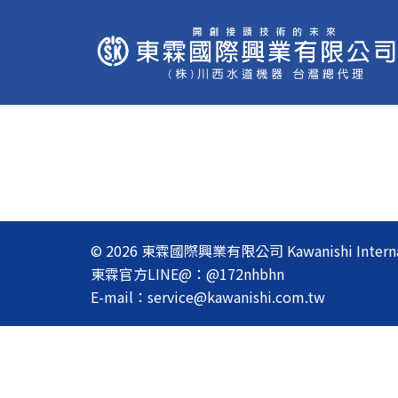
跳
至
主
要
內
容
© 2026 東霖國際興業有限公司 Kawanishi Internationa
東霖官方LINE@：@172nhbhn
E-mail：service@kawanishi.com.tw