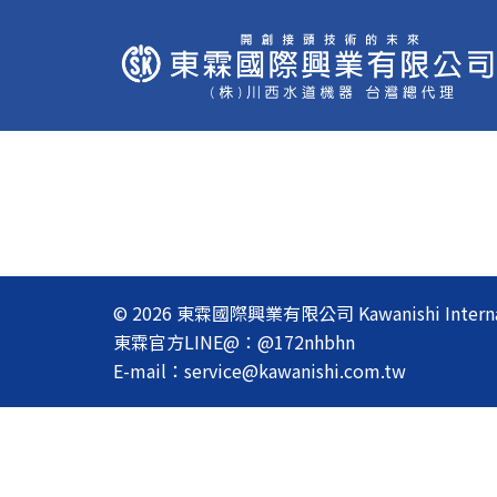
跳
至
主
要
內
容
© 2026 東霖國際興業有限公司 Kawanishi Internationa
東霖官方LINE@：@172nhbhn
E-mail：service@kawanishi.com.tw