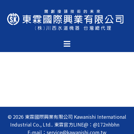
© 2026 東霖國際興業有限公司 Kawanishi International
Industrial Co., Ltd.. 東霖官方LINE@：@172nhbhn
E-mail：service@kawanishi.com.tw